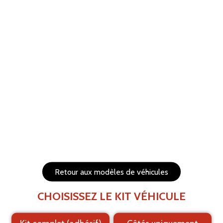
ANNULER
RÉTABLIR
Aide
Menu
Les éléments (textes et logo) sont déplaçables et
redimensionnables
Côtés du véhicule
Arrière du véhicule
Retour aux modèles de véhicules
CHOISISSEZ LE KIT VÉHICULE