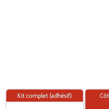
Marquage adhésif pour utilitaire
ANNULER
Peugeot Partner L1H1 (2003-2007)
Les éléments (textes et logo) sont déplaçable
Côtés du véhicule
Arrière du véhicule
Kit complet (adhésif)
Côt