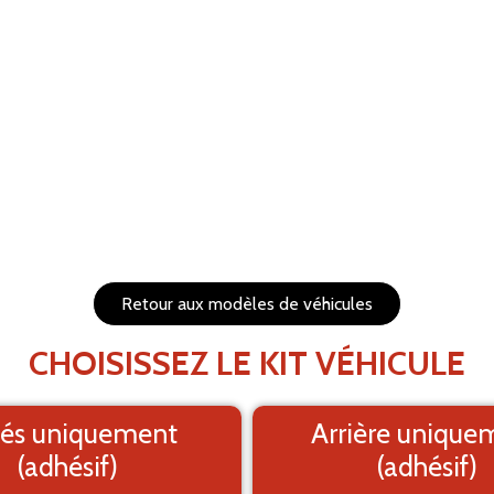
RÉTABLIR
s et redimensionnables
1. Fond
PRÉVISUALISEZ VOTRE 
Le visuel e
Retour aux modèles de véhicules
CHOISISSEZ LE KIT VÉHICULE
és uniquement
Arrière unique
(adhésif)
(adhésif)