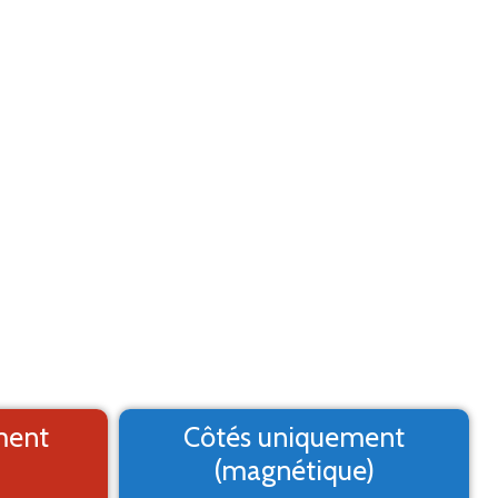
Aide
Menu
2. Logo
3. Texte
4. Aperçu
MARQUAGE ADHÉSIF
st un aperçu, il peut varier du résultat final
ment
Côtés uniquement
(magnétique)