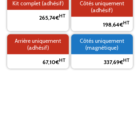
Kit complet (adhésif)
Côtés uniquement
(adhésif)
HT
265,74€
HT
198,64€
1. Fond
2. Logo
3. Texte
4. Aperçu
Arrière uniquement
Côtés uniquement
PRÉVISUALISEZ VOTRE MARQUAGE ADHÉSIF
(adhésif)
(magnétique)
Le visuel est un aperçu, il peut varier du résultat final
HT
HT
67,10€
337,69€