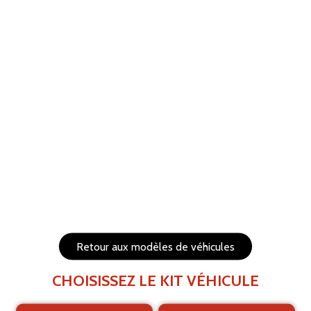
ANNULER
RÉTABLIR
Aide
Menu
Les éléments (textes et logo) sont déplaçables et
redimensionnables
Côtés du véhicule
Arrière du véhicule
Retour aux modèles de véhicules
CHOISISSEZ LE KIT VÉHICULE