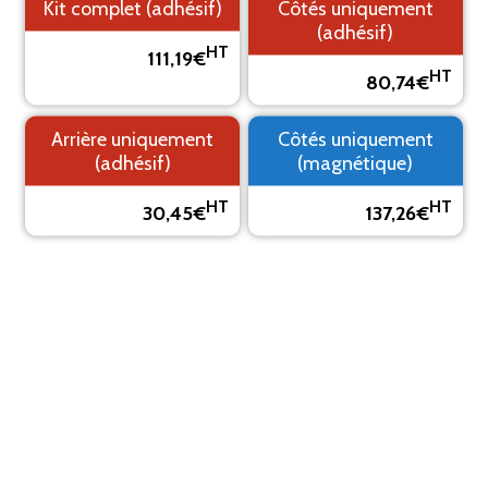
Kit complet (adhésif)
Côtés uniquement
(adhésif)
HT
111,19€
HT
80,74€
1. Fond
2. Logo
3. Texte
4. Aperçu
Arrière uniquement
Côtés uniquement
PRÉVISUALISEZ VOTRE MARQUAGE ADHÉSIF
(adhésif)
(magnétique)
Le visuel est un aperçu, il peut varier du résultat final
HT
HT
30,45€
137,26€