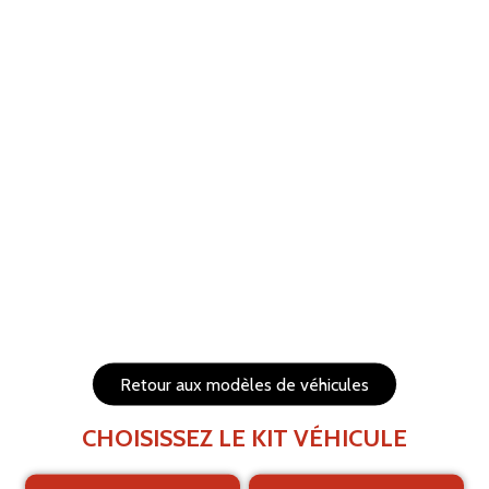
ANNULER
RÉTABLIR
Aide
Menu
Les éléments (textes et logo) sont déplaçables et
redimensionnables
Côtés du véhicule
Arrière du véhicule
Retour aux modèles de véhicules
CHOISISSEZ LE KIT VÉHICULE